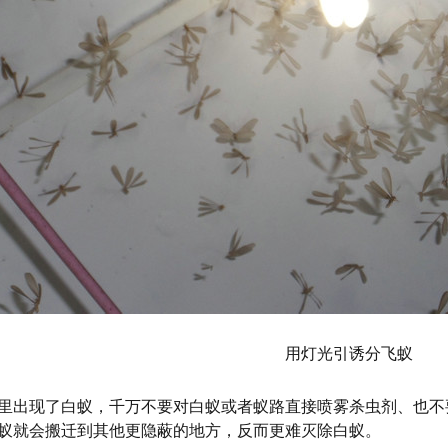
用灯光引诱分飞蚁
里出现了白蚁，千万不要对白蚁或者蚁路直接喷雾杀虫剂、也不
蚁就会搬迁到其他更隐蔽的地方，反而更难灭除白蚁。