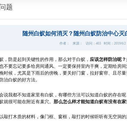
问题
随州白蚁如何消灭？随州白蚁防治中心灭
作者：
来源：
访问：
403
时间：2019/6/2 1
蚁，防是起到关键性的作用，那么对于白蚁，
应该怎样防治呢？
也不要忘记要多给房间通风、一定要保持室内干爽，定期给房间
晚时候，尤其是下雨后的傍晚，要关好门窗，拉好窗帘、且尽量
防治白蚁的好方法。
会说我都不知道家里有白蚁，有哪些方法可以知道白蚁的存在呢
蚁就很可能在附近有巢穴。
那么怎么样才能知道白蚁有没有在家
以敲打木质的材料，像门框、窗框，敲打的时候听听有无空洞的