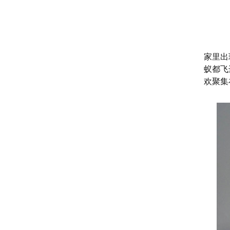
家里出
蚁都飞
欢聚集